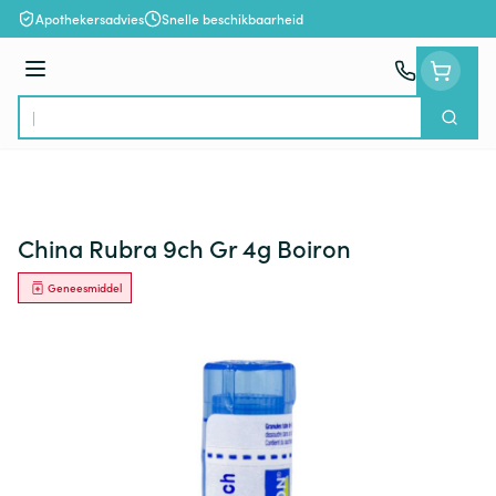
Ga naar de inhoud
Apothekersadvies
Snelle beschikbaarheid
Menu
Zoek
Product, merk, categorie...
China Rubra 9ch Gr 4g Boiron
Geneesmiddel