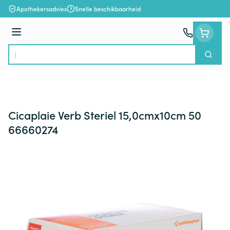
Ga naar de inhoud
Apothekersadvies
Snelle beschikbaarheid
Menu
Zoek
Product, merk, categorie...
Cicaplaie Verb Steriel 15,0cmx10cm 50
66660274