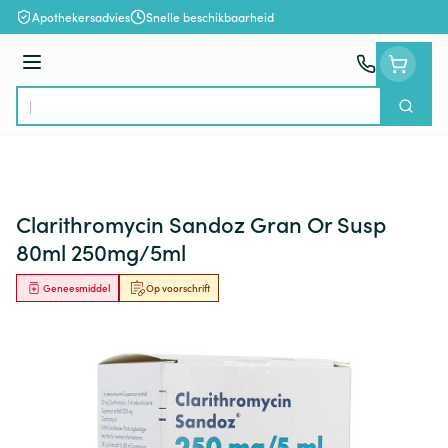
Ga naar de inhoud
Apothekersadvies
Snelle beschikbaarheid
Menu
Zoek
Product, merk, categorie...
Clarithromycin Sandoz Gran Or Susp
80ml 250mg/5ml
Geneesmiddel
Op voorschrift