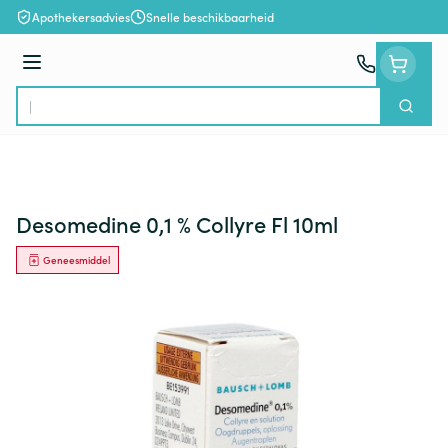
Ga naar de inhoud
Apothekersadvies
Snelle beschikbaarheid
Menu
Zoek
Product, merk, categorie...
Desomedine 0,1 % Collyre Fl 10ml
Geneesmiddel