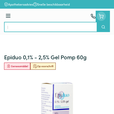
Ga naar de inhoud
Apothekersadvies
Snelle beschikbaarheid
Menu
Zoek
Product, merk, categorie...
Epiduo 0,1% - 2,5% Gel Pomp 60g
Geneesmiddel
Op voorschrift