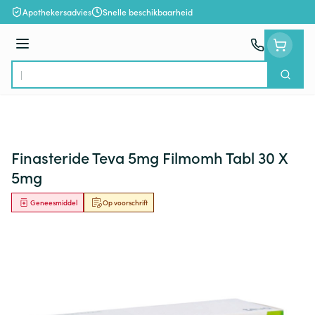
Ga naar de inhoud
Apothekersadvies
Snelle beschikbaarheid
Menu
Zoek
Product, merk, categorie...
Finasteride Teva 5mg Filmomh Tabl 30 X
5mg
Geneesmiddel
Op voorschrift