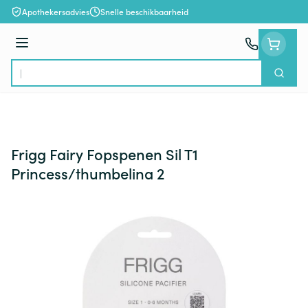
Ga naar de inhoud
Apothekersadvies
Snelle beschikbaarheid
Menu
Zoek
Product, merk, categorie...
Frigg Fairy Fopspenen Sil T1
Princess/thumbelina 2