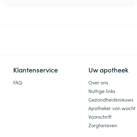
maar een gezondheidsspecialist die zich richt op
het bevorderen van gezond eetgedrag en het
beheren van voedingsgerelateerde
Pagina's
gezondheidsproblemen. De kernfunctie van een
diëtist is het verstrekken van op maat gemaakte
voedingsadviezen en het opstellen van
persoonlijke dieetplannen, afgestemd op de
individuele behoeften van patiënten. Elke patiënt
heeft een verschillend plan nodig om zijn of haar
doelstellingen te behalen.
Klantenservice
Uw apotheek
FAQ
Over ons
Nuttige links
Gezondheidsnieuws
Apotheker van wacht
Voorschrift
Zorgtarieven