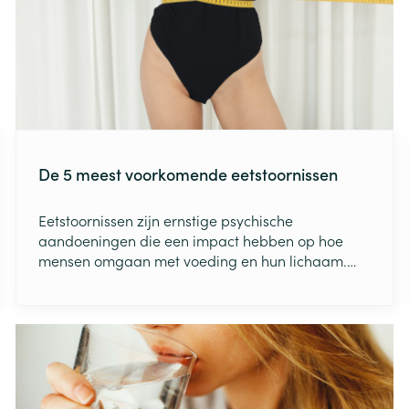
ging
Supplementen
Insectenwe
Mondmaskers
middelen
ssen
 -
id
d
De 5 meest voorkomende eetstoornissen
Eetstoornissen zijn ernstige psychische
aandoeningen die een impact hebben op hoe
mensen omgaan met voeding en hun lichaam.
Het gaat meestal niet louter om eten, maar wel
Zelfbruiner
Scheren
om controle. Het is als het ware een soort coping
mechanisme.