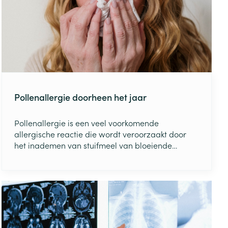
rende
Parfums en
geurproducten
Pollenallergie doorheen het jaar
Pollenallergie is een veel voorkomende
allergische reactie die wordt veroorzaakt door
het inademen van stuifmeel van bloeiende
planten. Deze allergie kan het hele jaar door
CBD
voorkomen, maar de symptomen kunnen
verergeren tijdens bepaalde maanden. Dit is
volledig afhankelijk van welke planten er in bloei
staan. In dit artikel zullen we de verschillende
maanden overlopen en welke planten er dan
bloeien die verantwoordelijk kunnen zijn voor