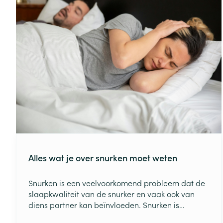
slecht gevoel blijft zitten.
Alles wat je over snurken moet weten
Snurken is een veelvoorkomend probleem dat de
slaapkwaliteit van de snurker en vaak ook van
diens partner kan beïnvloeden. Snurken is
vervelend, maar het kan ook gezondheidsrisico’s