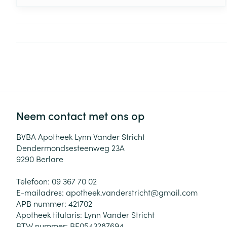
met zich meebrengen. Als patiënt is het belangrijk
om te begrijpen wat de oorzaak is van het
snurken, welke behandelingsopties beschikbaar
zijn en wanneer doorverwijzing naar een arts
noodzakelijk is. Snurk jij of snurkt jouw partner? Je
apotheker staat je graag bij om je vragen te
beantwoorden.
Neem contact met ons op
BVBA Apotheek Lynn Vander Stricht
Dendermondsesteenweg 23A
9290
Berlare
Telefoon:
09 367 70 02
E-mailadres:
apotheek.vanderstricht@
gmail.com
APB nummer:
421702
Apotheek titularis:
Lynn Vander Stricht
BTW nummer:
BE0543287694