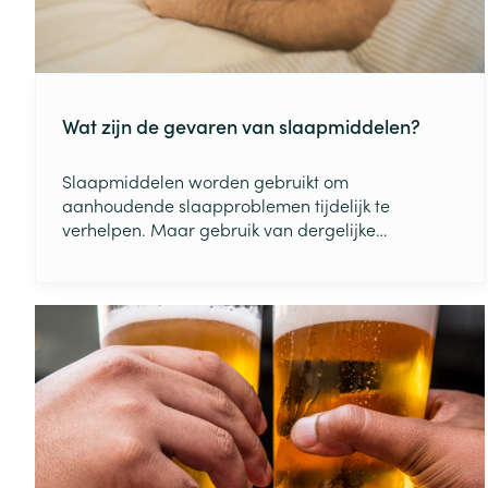
Zuurstof
Eelt
Eksteroog - lik
Ademhalingsste
Toon meer
Wat zijn de gevaren van slaapmiddelen?
Spieren en gew
Slaapmiddelen worden gebruikt om
Specifiek voor
aanhoudende slaapproblemen tijdelijk te
Naalden en spu
verhelpen. Maar gebruik van dergelijke
Lichaamsverzo
medicatie komt niet zonder risico’s:
Infecties
Spuiten
Deodorant
afhankelijkheid, bijwerkingen …
Oplossing voor 
Gezichtsverzor
Naalden
Luizen
Naalden voor i
pennaalden
Diagnostica
Toon meer