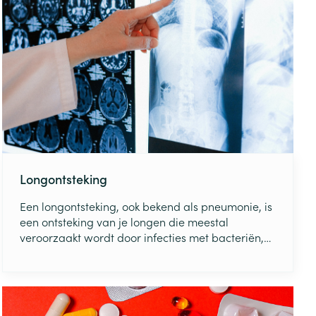
pollenallergie.
Longontsteking
Een longontsteking, ook bekend als pneumonie, is
een ontsteking van je longen die meestal
veroorzaakt wordt door infecties met bacteriën,
virussen of soms schimmels. Zo’n infectie leidt tot
de ontsteking van de longblaasjes, waardoor ze
zich vullen met vocht of pus. Dit maakt
ademhalen pijnlijk en beperkt de
zuurstofopname.