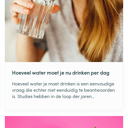
Hoeveel water moet je nu drinken per dag
Hoeveel water je moet drinken is een eenvoudige
vraag die echter niet eenduidig te beantwoorden
is. Studies hebben in de loop der jaren
verschillende aanbevelingen opgeleverd. De
behoefte aan water hangt echter af van vele
individuele en externe factoren. Lees in dit artikel
meer over de vochtbehoefte van je lichaam. Zo
kan je beter voor jezelf inschatten hoeveel water