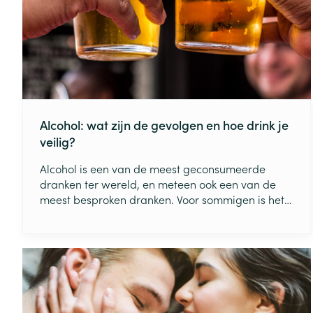
Haar
Gezichtsverzor
Pillendozen en
accessoires
Pigmentstoorni
Gevoelige huid
geïrriteerde hu
Gemengde hui
Alcohol: wat zijn de gevolgen en hoe drink je
Doffe huid
veilig?
Toon meer
Alcohol is een van de meest geconsumeerde
dranken ter wereld, en meteen ook een van de
meest besproken dranken. Voor sommigen is het
een waar genot, voor anderen een vies goedje.
Snurken
Maar 1 ding is zeker: alcohol dient met mate te
worden geconsumeerd, want anders kan je
lichamelijk en mentaal schadelijke gevolgen
ervaren. In dit artikel belichten we de potentiële
effecten van (overmatig) alcoholgebruik en hoe je
veilig kan drinken.