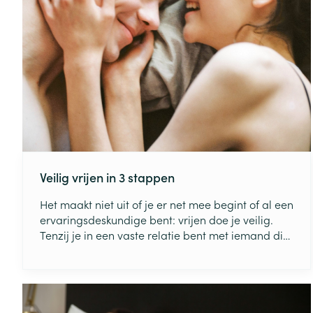
Veilig vrijen in 3 stappen
Het maakt niet uit of je er net mee begint of al een
ervaringsdeskundige bent: vrijen doe je veilig.
Tenzij je in een vaste relatie bent met iemand die
je vertrouwt, is beschermde seks wel degelijk de
beste. Enkel dan vermijd je ongewenste
zwangerschappen en seksueel overdraagbare
aandoeningen (SOA’s). Maar veilig vrijen is ook
erover praten, zodat niemand achteraf met een