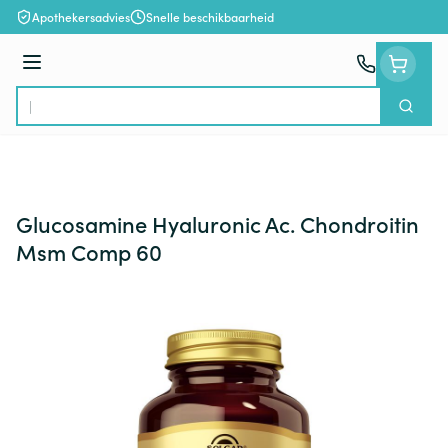
Ga naar de inhoud
Apothekersadvies
Snelle beschikbaarheid
Menu
Zoek
Product, merk, categorie...
Glucosamine Hyaluronic Ac. Chondroitin
Msm Comp 60