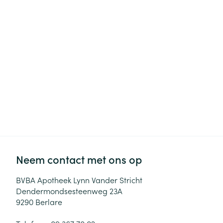
Haar
Gezichtsverzor
Pillendozen en
accessoires
Pigmentstoorni
Gevoelige huid
geïrriteerde hu
Gemengde hui
Doffe huid
Toon meer
Neem contact met ons op
Snurken
BVBA Apotheek Lynn Vander Stricht
Dendermondsesteenweg 23A
9290
Berlare