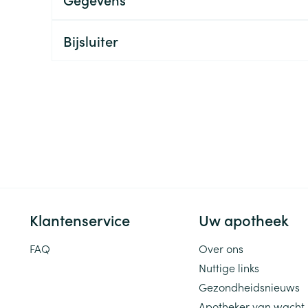
ging
Supplementen
Insectenwe
Mondmaskers
middelen
Bijsluiter
ssen
 -
id
d
Klantenservice
Uw apotheek
Zelfbruiner
Scheren
FAQ
Over ons
Nuttige links
Gezondheidsnieuws
Apotheker van wacht