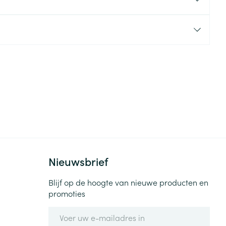
rende
Parfums en
geurproducten
Nieuwsbrief
CBD
Blijf op de hoogte van nieuwe producten en
promoties
E-mail adres