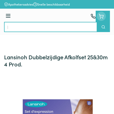
Ga naar de inhoud
Apothekersadvies
Snelle beschikbaarheid
Menu
Zoek
Product, merk, categorie...
Lansinoh Dubbelzijdige Afkolfset 25&30m
4 Prod.