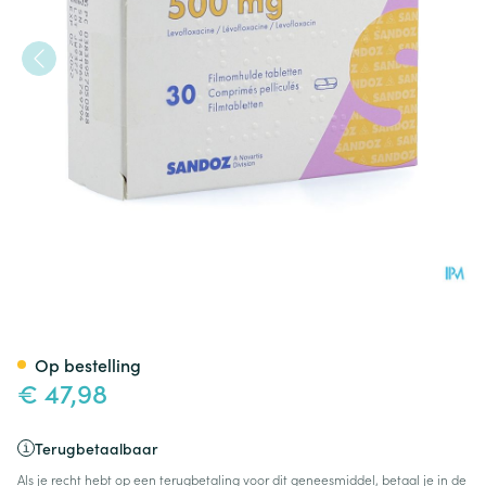
Levofloxacine Sandoz Comp 
Op bestelling
€ 47,98
Terugbetaalbaar
Als je recht hebt op een terugbetaling voor dit geneesmiddel, betaal je in de