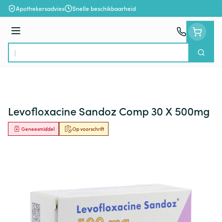
Ga naar de inhoud
Apothekersadvies
Snelle beschikbaarheid
Menu
Zoek
Product, merk, categorie...
Levofloxacine Sandoz Comp 30 X 500mg
Geneesmiddel
Op voorschrift