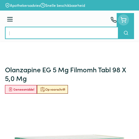
Ga naar de inhoud
Apothekersadvies
Snelle beschikbaarheid
Menu
Zoek
Product, merk, categorie...
Olanzapine EG 5 Mg Filmomh Tabl 98 X
5,0 Mg
Geneesmiddel
Op voorschrift