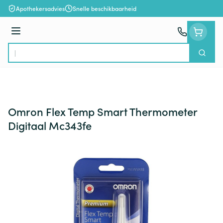
Ga naar de inhoud
Apothekersadvies
Snelle beschikbaarheid
Menu
Zoek
Product, merk, categorie...
Omron Flex Temp Smart Thermometer
Digitaal Mc343fe