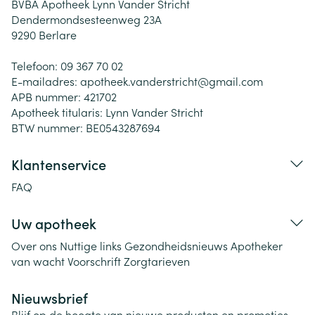
BVBA Apotheek Lynn Vander Stricht
Dendermondsesteenweg 23A
9290
Berlare
Telefoon:
09 367 70 02
E-mailadres:
apotheek.vanderstricht@
gmail.com
APB nummer:
421702
Apotheek titularis:
Lynn Vander Stricht
BTW nummer:
BE0543287694
Klantenservice
FAQ
Uw apotheek
Over ons
Nuttige links
Gezondheidsnieuws
Apotheker
van wacht
Voorschrift
Zorgtarieven
Nieuwsbrief
Blijf op de hoogte van nieuwe producten en promoties