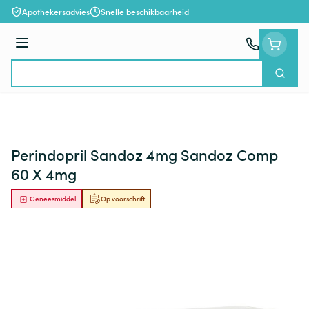
Ga naar de inhoud
Apothekersadvies
Snelle beschikbaarheid
Menu
Zoek
Product, merk, categorie...
Perindopril Sandoz 4mg Sandoz Comp
60 X 4mg
Geneesmiddel
Op voorschrift