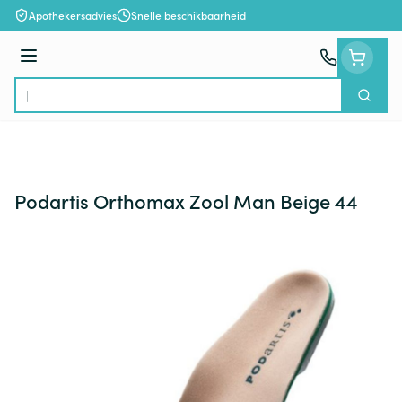
Ga naar de inhoud
Apothekersadvies
Snelle beschikbaarheid
Menu
Zoek
Product, merk, categorie...
Podartis Orthomax Zool Man Beige 44