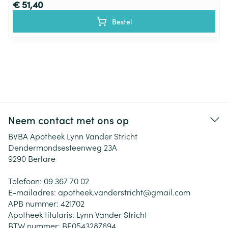
€ 51,40
Bestel
Neem contact met ons op
BVBA Apotheek Lynn Vander Stricht
Dendermondsesteenweg 23A
9290
Berlare
Telefoon:
09 367 70 02
E-mailadres:
apotheek.vanderstricht@
gmail.com
APB nummer:
421702
Apotheek titularis:
Lynn Vander Stricht
BTW nummer:
BE0543287694