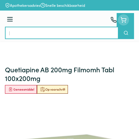
Ga naar de inhoud
Apothekersadvies
Snelle beschikbaarheid
Menu
Zoek
Product, merk, categorie...
Quetiapine AB 200mg Filmomh Tabl
100x200mg
Geneesmiddel
Op voorschrift