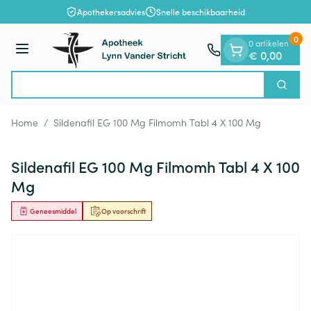
Dia 1 van 1
Ga naar de inhoud
Apothekersadvies
Snelle beschikbaarheid
0
0 artikelen
Menu
€ 0,00
Op
Zoek
Product, merk, categorie...
Home
/
Sildenafil EG 100 Mg Filmomh Tabl 4 X 100 Mg
Sildenafil EG 100 Mg Filmomh Tabl 4 X 100
Mg
Geneesmiddel
Op voorschrift