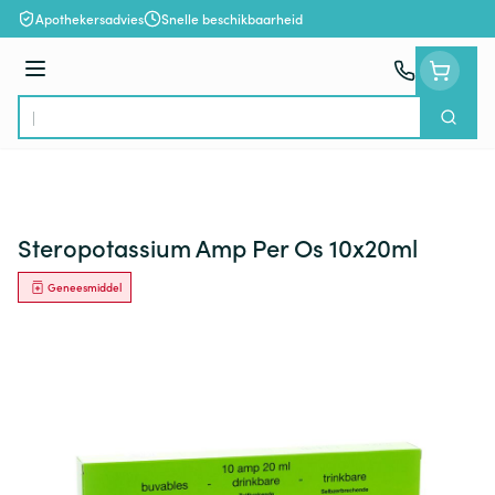
Ga naar de inhoud
Apothekersadvies
Snelle beschikbaarheid
Menu
Zoek
Product, merk, categorie...
Steropotassium Amp Per Os 10x20ml
Geneesmiddel