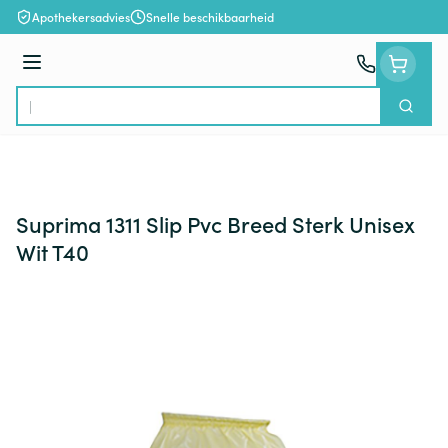
Ga naar de inhoud
Apothekersadvies
Snelle beschikbaarheid
Menu
Zoek
Product, merk, categorie...
Suprima 1311 Slip Pvc Breed Sterk Unisex
Wit T40