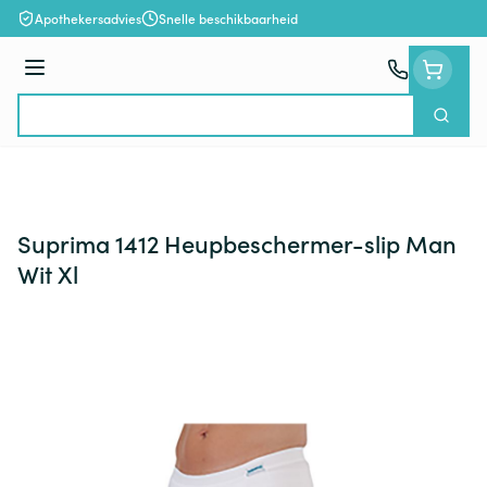
Ga naar de inhoud
Apothekersadvies
Snelle beschikbaarheid
Menu
Zoek
Product, merk, categorie...
Suprima 1412 Heupbeschermer-slip Man
Wit Xl