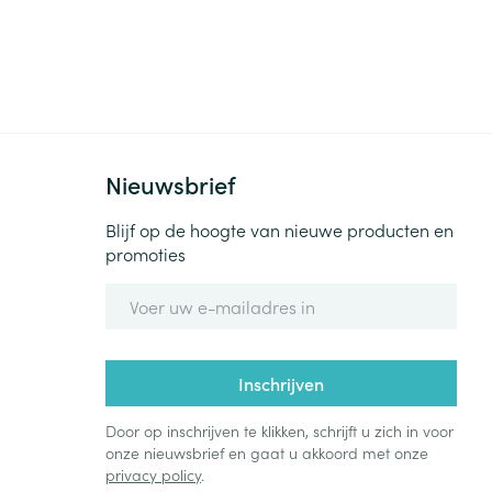
rende
Parfums en
geurproducten
Nieuwsbrief
Blijf op de hoogte van nieuwe producten en
promoties
E-mail adres
CBD
Inschrijven
Door op inschrijven te klikken, schrijft u zich in voor
onze nieuwsbrief en gaat u akkoord met onze
privacy policy
.