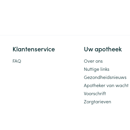
ging
Supplementen
Insectenwe
Mondmaskers
middelen
ssen
 -
id
Klantenservice
Uw apotheek
d
FAQ
Over ons
Nuttige links
Gezondheidsnieuws
Apotheker van wacht
Zelfbruiner
Scheren
Voorschrift
Zorgtarieven