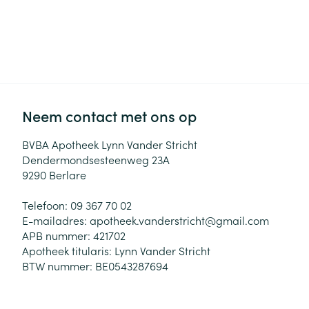
Haar
Gezichtsverzor
Pillendozen en
accessoires
Pigmentstoorni
Gevoelige huid
geïrriteerde hu
Neem contact met ons op
Gemengde hui
Doffe huid
BVBA Apotheek Lynn Vander Stricht
Dendermondsesteenweg 23A
Toon meer
9290
Berlare
Telefoon:
09 367 70 02
Snurken
E-mailadres:
apotheek.vanderstricht@
gmail.com
APB nummer:
421702
Apotheek titularis:
Lynn Vander Stricht
BTW nummer:
BE0543287694