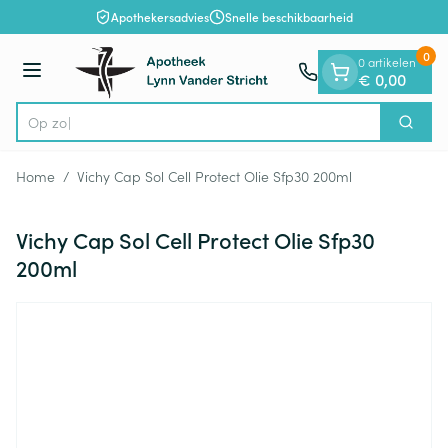
Dia 1 van 1
Ga naar de inhoud
Apothekersadvies
Snelle beschikbaarheid
0
0 artikelen
Menu
€ 0,00
Op zoek n
Zoek
Product, merk, categorie...
Home
/
Vichy Cap Sol Cell Protect Olie Sfp30 200ml
Vichy Cap Sol Cell Protect Olie Sfp30
200ml