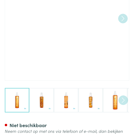
View larger image
View larger image
View larger image
View larger image
View lar
Vichy Cap Sol Cell Protect Ol
Niet beschikbaar
Neem contact op met ons via telefoon of e-mail, dan bekijken