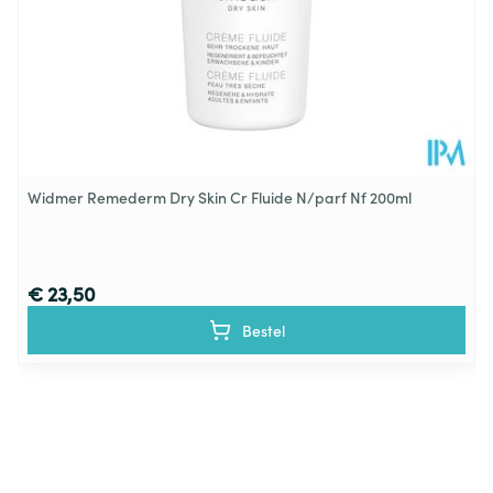
*
Alcohol
Betaine
Carrageenan
Widmer Remederm Dry Skin Cr Fluide N/parf Nf 200ml
Xanthan Gum
€ 23,50
Lactic Acid
Bestel
Glyceryl Caprylate
Sodium Caproyl/Lauroyl Lactylate
Fragrance (Parfum)