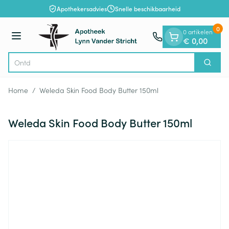
Dia 1 van 1
Ga naar de inhoud
Apothekersadvies
Snelle beschikbaarheid
0
0 artikelen
Menu
€ 0,00
Zoek
Product, merk, categorie...
Home
/
Weleda Skin Food Body Butter 150ml
Weleda Skin Food Body Butter 150ml