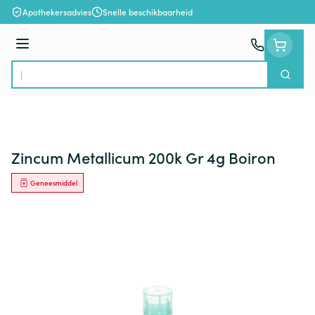
Ga naar de inhoud
Apothekersadvies
Snelle beschikbaarheid
Menu
Zoek
Product, merk, categorie...
Zincum Metallicum 200k Gr 4g Boiron
Geneesmiddel