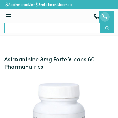
Ga naar de inhoud
Apothekersadvies
Snelle beschikbaarheid
Menu
Zoek
Product, merk, categorie...
Astaxanthine 8mg Forte V-caps 60
Pharmanutrics