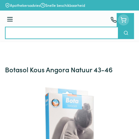
Ga naar de inhoud
Apothekersadvies
Snelle beschikbaarheid
Menu
Zoek
Product, merk, categorie...
Botasol Kous Angora Natuur 43-46