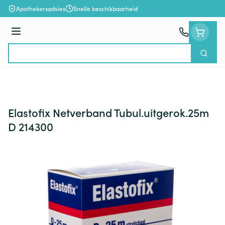
Ga naar de inhoud
Apothekersadvies
Snelle beschikbaarheid
Menu
Zoek
Product, merk, categorie...
Elastofix Netverband Tubul.uitgerok.25m
D 214300