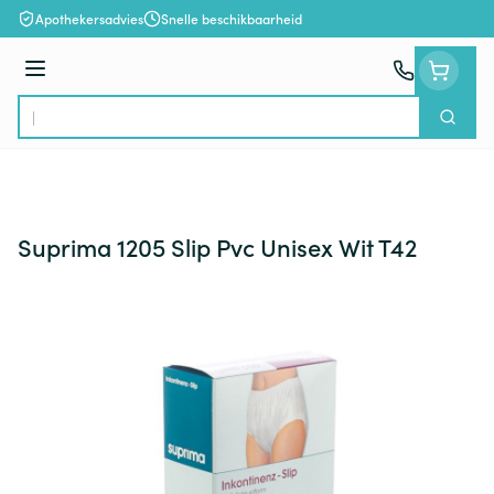
Ga naar de inhoud
Apothekersadvies
Snelle beschikbaarheid
Menu
Zoek
Product, merk, categorie...
Suprima 1205 Slip Pvc Unisex Wit T42