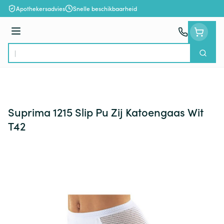
Ga naar de inhoud
Apothekersadvies
Snelle beschikbaarheid
Menu
Zoek
Product, merk, categorie...
Suprima 1215 Slip Pu Zij Katoengaas Wit
T42