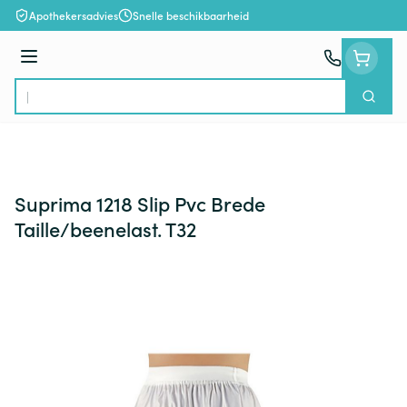
Ga naar de inhoud
Apothekersadvies
Snelle beschikbaarheid
Menu
Zoek
Product, merk, categorie...
Suprima 1218 Slip Pvc Brede
Taille/beenelast. T32