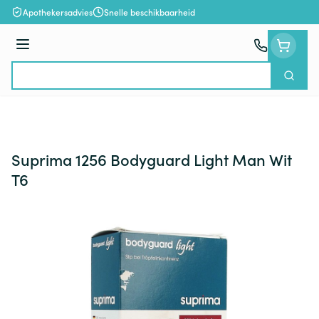
Ga naar de inhoud
Apothekersadvies
Snelle beschikbaarheid
Menu
Zoek
Product, merk, categorie...
Suprima 1256 Bodyguard Light Man Wit
T6