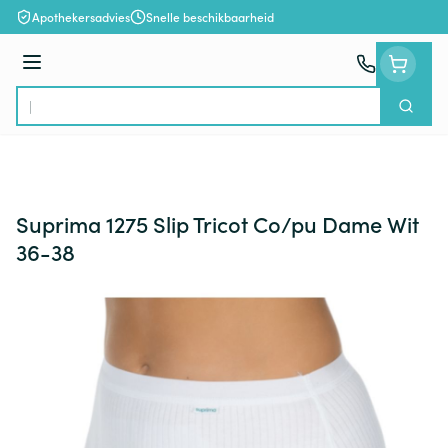
Ga naar de inhoud
Apothekersadvies
Snelle beschikbaarheid
Menu
Zoek
Product, merk, categorie...
Suprima 1275 Slip Tricot Co/pu Dame Wit
36-38