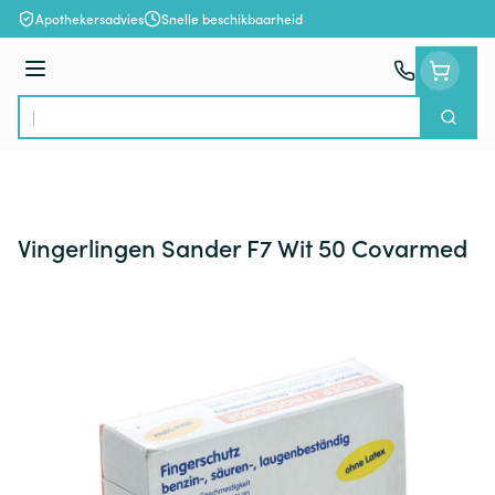
Ga naar de inhoud
Apothekersadvies
Snelle beschikbaarheid
Menu
Zoek
Product, merk, categorie...
Vingerlingen Sander F7 Wit 50 Covarmed